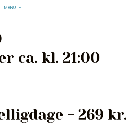
MENU
TAKE AWAY
SELSKABER
KONTAKT
0
r ca. kl. 21:00
lligdage - 269 kr.