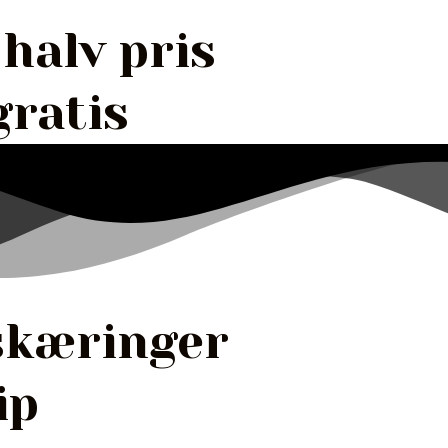
 halv pris
gratis
skæringer
ip