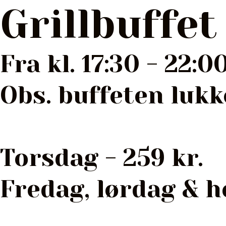
Gå
Grillbuffet
til
indholdet
Fra kl. 17:30 - 22:0
Obs. buffeten lukke
Torsdag - 259 kr.
Fredag, lørdag & he