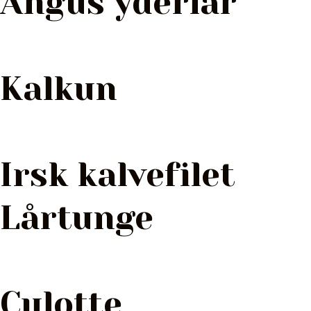
Angus yderlår
Kalkun
Irsk kalvefilet
Lårtunge
Culotte